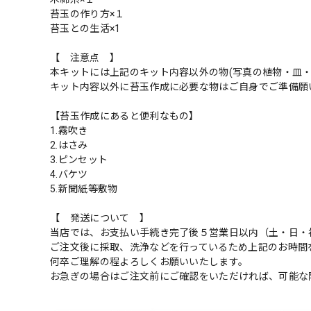
苔玉の作り方×１
苔玉との生活×1
【 注意点 】
本キットには上記のキット内容以外の物(写真の植物・皿
キット内容以外に苔玉作成に必要な物はご自身でご準備願
【苔玉作成にあると便利なもの】
1.霧吹き
2.はさみ
3.ピンセット
4.バケツ
5.新聞紙等敷物
【 発送について 】
当店では、お支払い手続き完了後５営業日以内（土・日・
ご注文後に採取、洗浄などを行っているため上記のお時間
何卒ご理解の程よろしくお願いいたします。
お急ぎの場合はご注文前にご確認をいただければ、可能な