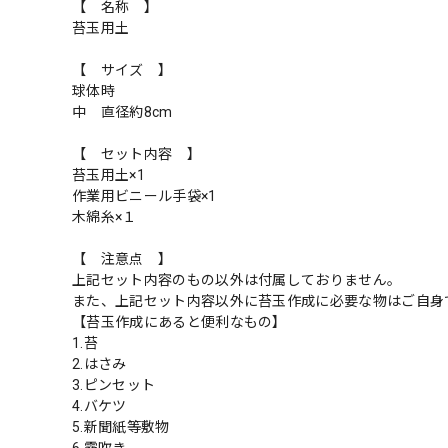
【 名称 】
苔玉用土
【 サイズ 】
球体時
中 直径約8cm
【 セット内容 】
苔玉用土×1
作業用ビニール手袋×1
木綿糸×１
【 注意点 】
上記セット内容のもの以外は付属しておりません。
また、上記セット内容以外に苔玉作成に必要な物はご自身
【苔玉作成にあると便利なもの】
1.苔
2.はさみ
3.ピンセット
4.バケツ
5.新聞紙等敷物