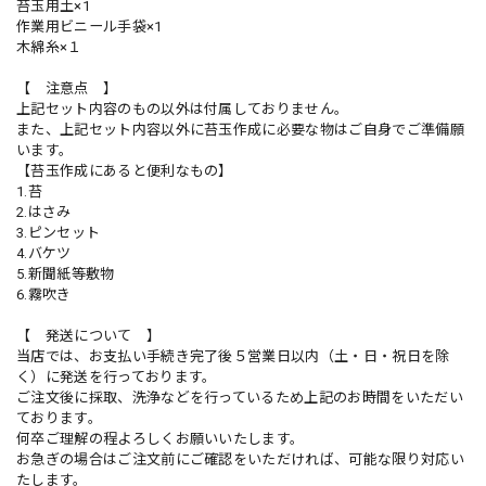
苔玉用土×1
作業用ビニール手袋×1
木綿糸×１
【 注意点 】
上記セット内容のもの以外は付属しておりません。
また、上記セット内容以外に苔玉作成に必要な物はご自身でご準備願
います。
【苔玉作成にあると便利なもの】
1.苔
2.はさみ
3.ピンセット
4.バケツ
5.新聞紙等敷物
6.霧吹き
【 発送について 】
当店では、お支払い手続き完了後５営業日以内（土・日・祝日を除
く）に発送を行っております。
ご注文後に採取、洗浄などを行っているため上記のお時間をいただい
ております。
何卒ご理解の程よろしくお願いいたします。
お急ぎの場合はご注文前にご確認をいただければ、可能な限り対応い
たします。