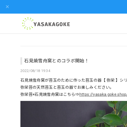
石見焼雪舟窯とのコラボ開始！
2022/08/18 19:34
石見焼雪舟窯が苔玉のために作った苔玉の器【 弥栄 】シ
弥栄苔の天然苔玉と苔玉の器でお楽しみください。
弥栄苔×石見焼雪舟窯はこちら⇒
https://yasaka.goke.sho