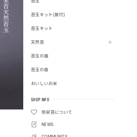
苔玉
苔玉キット(苗付)
苔玉キット
天然苔
苔玉の器
苔玉の苗
おいしいお米
SHOP INFO
弥栄苔について
NEWS
COMMUNITY